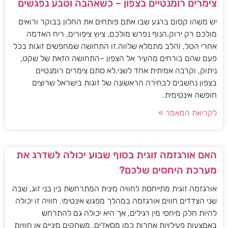
צימרים רומנטיים בצפון – כשאהבה וטבע נפגשים
יש משהו קסום ברגע שבו אתם פותחים את החלון בבוקר ורואים
מולכם רק ירוק.הנוף נפרש מולכם, ציוץ ציפורים, ריח האדמה
אחרי הטל, והלב מתמלא שלווה.זו התחושה שמחפשים זוגות בכל
פעם שהם בורחים מהעיר אל הצפון –התחושה הזאת של שקט,
ניתוק, וקרבה אמיתית אחד לשני.לא סתם צימרים רומנטיים
בצפון נחשבים לבחירה הראשונה של זוגות בישראל שרוצים
חופשה אינטימית.
לקריאת המאמר »
האם אורגזמה זוגית בסוף שבוע יכולה לשדרג את
מערכת היחסים שלכם?
אורגזמה זוגית מתייחסת לחוויה מינית המתרחשת בין בני זוג, שבה
שני הצדדים חווים אורגזמה במהלך מפגש אינטימי. חוויה זו יכולה
להיות חלק מיחסי מין רגילים, אך היא יכולה גם להתרחש
באמצעות פעילויות אחרות כמו מסאז'ים, משחקים מיניים או חוויות