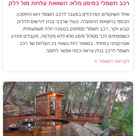
רכב חשמלי במימון מלא: השוואת עלויות מול דלק
אחד השיקולים המרכזיים במעבר לרכב חשמלי הוא החיסכון
הכספי בהוצאות ההפעלה. בעוד שרכבי בנזין דורשים תדלוק
קבוע ויקר, רכב חשמלי מסתפק בטעינה זולה משמעותית.
כשמוסיפים לכך מסלול מימון מלא ללא מקדמה, מקבלים פתרון
אטרקטיבי במיוחד. במאמר הזה נשווה בין העלויות של רכב
חשמלי לרכב בנזין ונראה כמה אפשר לחסוך.
לקריאת המאמר »