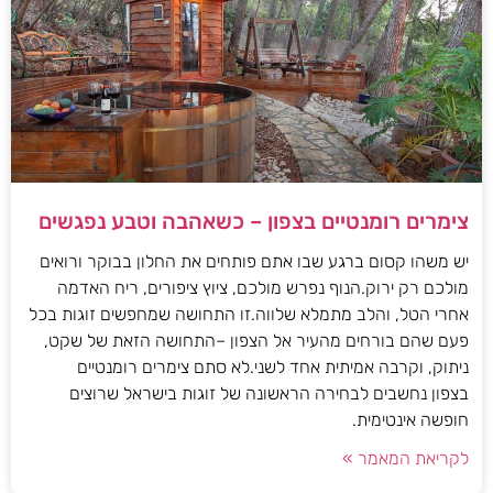
צימרים רומנטיים בצפון – כשאהבה וטבע נפגשים
יש משהו קסום ברגע שבו אתם פותחים את החלון בבוקר ורואים
מולכם רק ירוק.הנוף נפרש מולכם, ציוץ ציפורים, ריח האדמה
אחרי הטל, והלב מתמלא שלווה.זו התחושה שמחפשים זוגות בכל
פעם שהם בורחים מהעיר אל הצפון –התחושה הזאת של שקט,
ניתוק, וקרבה אמיתית אחד לשני.לא סתם צימרים רומנטיים
בצפון נחשבים לבחירה הראשונה של זוגות בישראל שרוצים
חופשה אינטימית.
לקריאת המאמר »