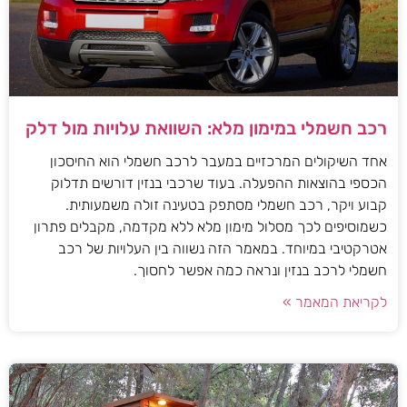
רכב חשמלי במימון מלא: השוואת עלויות מול דלק
אחד השיקולים המרכזיים במעבר לרכב חשמלי הוא החיסכון
הכספי בהוצאות ההפעלה. בעוד שרכבי בנזין דורשים תדלוק
קבוע ויקר, רכב חשמלי מסתפק בטעינה זולה משמעותית.
כשמוסיפים לכך מסלול מימון מלא ללא מקדמה, מקבלים פתרון
אטרקטיבי במיוחד. במאמר הזה נשווה בין העלויות של רכב
חשמלי לרכב בנזין ונראה כמה אפשר לחסוך.
לקריאת המאמר »