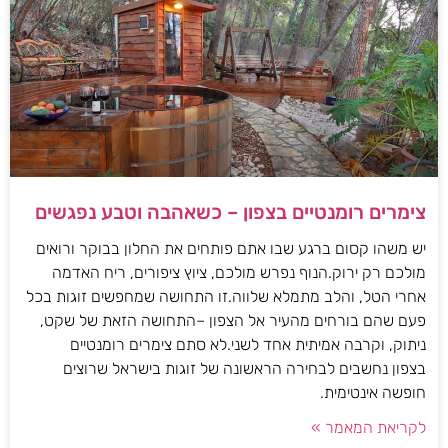
צימרים רומנטיים בצפון – כשאהבה וטבע נפגשים
יש משהו קסום ברגע שבו אתם פותחים את החלון בבוקר ורואים
מולכם רק ירוק.הנוף נפרש מולכם, ציוץ ציפורים, ריח האדמה
אחרי הטל, והלב מתמלא שלווה.זו התחושה שמחפשים זוגות בכל
פעם שהם בורחים מהעיר אל הצפון –התחושה הזאת של שקט,
ניתוק, וקרבה אמיתית אחד לשני.לא סתם צימרים רומנטיים
בצפון נחשבים לבחירה הראשונה של זוגות בישראל שרוצים
חופשה אינטימית.
לקריאת המאמר »