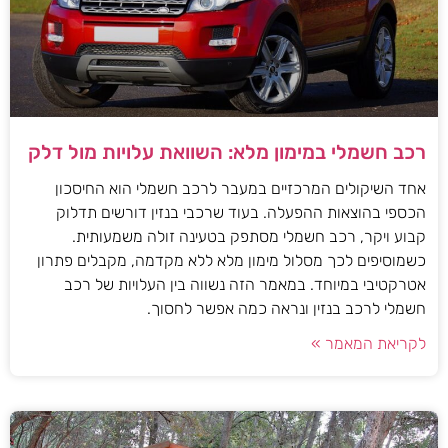
רכב חשמלי במימון מלא: השוואת עלויות מול דלק
אחד השיקולים המרכזיים במעבר לרכב חשמלי הוא החיסכון
הכספי בהוצאות ההפעלה. בעוד שרכבי בנזין דורשים תדלוק
קבוע ויקר, רכב חשמלי מסתפק בטעינה זולה משמעותית.
כשמוסיפים לכך מסלול מימון מלא ללא מקדמה, מקבלים פתרון
אטרקטיבי במיוחד. במאמר הזה נשווה בין העלויות של רכב
חשמלי לרכב בנזין ונראה כמה אפשר לחסוך.
לקריאת המאמר »