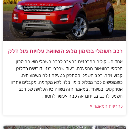
רכב חשמלי במימון מלא: השוואת עלויות מול דלק
אחד השיקולים המרכזיים במעבר לרכב חשמלי הוא החיסכון
הכספי בהוצאות ההפעלה. בעוד שרכבי בנזין דורשים תדלוק
קבוע ויקר, רכב חשמלי מסתפק בטעינה זולה משמעותית.
כשמוסיפים לכך מסלול מימון מלא ללא מקדמה, מקבלים פתרון
אטרקטיבי במיוחד. במאמר הזה נשווה בין העלויות של רכב
חשמלי לרכב בנזין ונראה כמה אפשר לחסוך.
לקריאת המאמר »