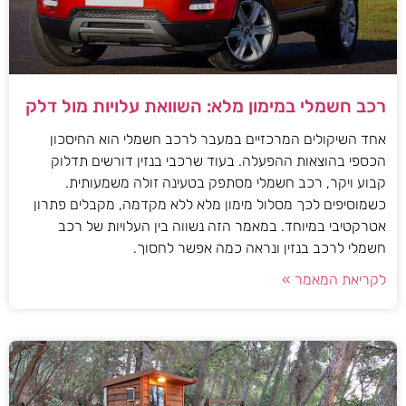
רכב חשמלי במימון מלא: השוואת עלויות מול דלק
אחד השיקולים המרכזיים במעבר לרכב חשמלי הוא החיסכון
הכספי בהוצאות ההפעלה. בעוד שרכבי בנזין דורשים תדלוק
קבוע ויקר, רכב חשמלי מסתפק בטעינה זולה משמעותית.
כשמוסיפים לכך מסלול מימון מלא ללא מקדמה, מקבלים פתרון
אטרקטיבי במיוחד. במאמר הזה נשווה בין העלויות של רכב
חשמלי לרכב בנזין ונראה כמה אפשר לחסוך.
לקריאת המאמר »