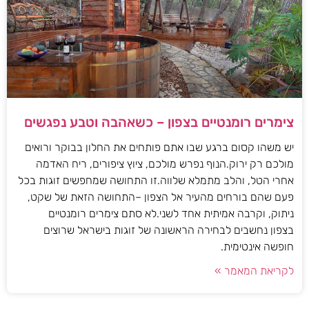
צימרים רומנטיים בצפון – כשאהבה וטבע נפגשים
יש משהו קסום ברגע שבו אתם פותחים את החלון בבוקר ורואים
מולכם רק ירוק.הנוף נפרש מולכם, ציוץ ציפורים, ריח האדמה
אחרי הטל, והלב מתמלא שלווה.זו התחושה שמחפשים זוגות בכל
פעם שהם בורחים מהעיר אל הצפון –התחושה הזאת של שקט,
ניתוק, וקרבה אמיתית אחד לשני.לא סתם צימרים רומנטיים
בצפון נחשבים לבחירה הראשונה של זוגות בישראל שרוצים
חופשה אינטימית.
לקריאת המאמר »