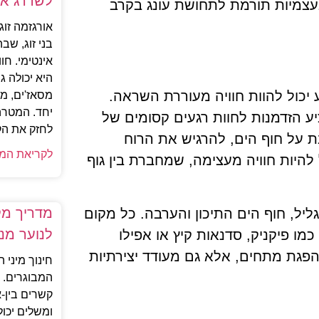
לשדרג א
צמיות תורמת לתחושת עונג בקרב
אורגזמה זו
בני זוג, שב
אינטימי. חוו
היא יכולה 
יכול להוות חוויה מעוררת השראה.
מסאז'ים, מ
יחד. המטרה 
יע הזדמנות לחוות רגעים קסומים של
לחזק את הקש
ת על חוף הים, להרגיש את הרוח
לקריאת המ
היות חוויה מעצימה, שמחברת בין גוף
מדריך מקצ
ליל, חוף הים התיכון והערבה. כל מקום
לנוער מנ
כמו פיקניק, סדנאות קיץ או אפילו
הפגת מתחים, אלא גם מעודד יצירתיות
חינוך מיני ה
המבוגרים. 
קשרים בין-א
ומשלים יכול