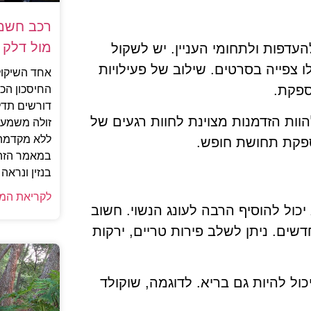
רכב חשמל
מול דלק
דפות ולתחומי העניין. יש לשקול
ו צפייה בסרטים. שילוב של פעילויות
אחד השיקול
מספקת.
החיסכון הכ
דורשים תדל
הוות הזדמנות מצוינת לחוות רגעים של
זולה משמעו
ללא מקדמה,
ספקת תחושת חופש.
במאמר הזה 
בנזין ונרא
לקריאת המ
יכול להוסיף הרבה לעונג הנשוי. חשוב
שים. ניתן לשלב פירות טריים, ירקות
כול להיות גם בריא. לדוגמה, שוקולד