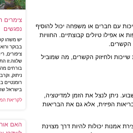
צימרים ר
כות עם חברים או משפחה יכול להוסיף
נפגשים
 או אפילו טיולים קבוצתיים. החוויות
יש משהו קס
 הקשרים.
בבוקר ורואי
ציפורים, ר
ייכות ולחיזוק הקשרים, מה שמוביל
שלווה.זו ה
בורחים מהע
ניתוק, וקר
רומנטיים ב
בישראל שרו
ע. ניתן לנצל את הזמן למדיטציה,
לקריאת המ
ריאות הפיזית, אלא גם את הבריאות
האם אורג
רת אמנות יכולות להיות דרך מצוינת