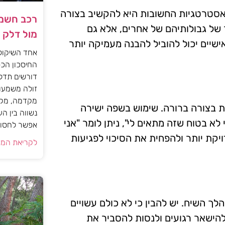
אסטרטגיות החשובות היא להקשיב בצורה
רכב חשמל
של גבולותיהם של אחרים, אלא גם
מול דלק
שיים יכול להוביל להבנה מעמיקה יותר
אחד השיקול
החיסכון הכס
דורשים תדל
זולה משמעות
מקדמה, מקב
ות בצורה ברורה. שימוש בשפה ישירה
נשווה בין ה
לא בטוח שזה מתאים לי", ניתן לומר "אני
אפשר לחסוך
יקת יותר ולהפחית את הסיכוי לפגיעות
לקריאת המא
לך השיח. יש להבין כי לא כולם עשויים
להישאר רגועים ולנסות להסביר את