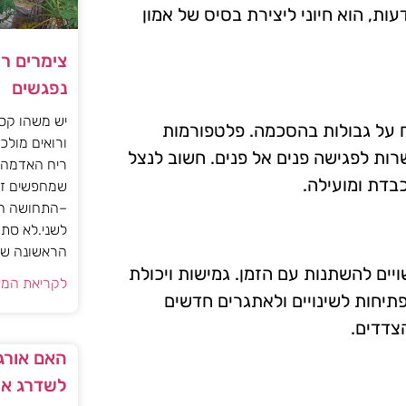
עות, הוא חיוני ליצירת בסיס של אמון
צימרים ר
נפגשים
יש משהו קסו
יח על גבולות בהסכמה. פלטפורמות
ורואים מולכם
רות לפגישה פנים אל פנים. חשוב לנצל
ריח האדמה 
בדת ומועילה.
שמחפשים זו
–התחושה הז
לשני.לא סתם
הראשונה של 
יים להשתנות עם הזמן. גמישות ויכולת
לקריאת המא
תיחות לשינויים ולאתגרים חדשים
צדדים.
האם אורגז
לשדרג את