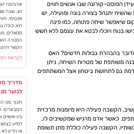
דן הפוסט-קורונה שבו אנשים חווים
אורגזמה זוג
זוג, שבה שנ
שהשיח יתנהל בצורה בונה ומועילה, יש
אינטימי. חוו
ום שיאפשר שיחה פתוחה, כמו פינה
היא יכולה ג
ישו בנוח ויוכלו לבטא את עצמם ללא חשש
מסאז'ים, מש
המטרה היא ל
הקשר הרגשי ו
מדובר בהבהרת גבולות חדשים? האם
לקריאת המא
נה משותפת של מטרות השיחה, ניתן
ורמת גם לתחושת ביטחון אצל המשתתפים
מדריך מקצ
לנוער מנ
חינוך מיני ה
יב. הקשבה פעילה היא מיומנות מרכזית
המבוגרים. ה
בין-אישיים ו
תפים. כאשר אדם מרגיש שמקשיבים לו,
לסייע בצמצו
גשותיו. הקשבה פעילה כוללת מתן תשומת
או הריון לא