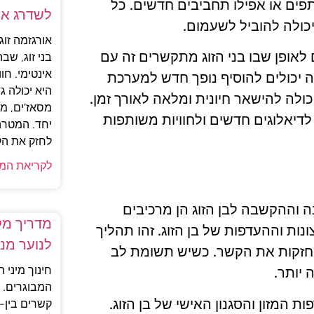
תפים או אפילו תחביבים חדשים. כל
לשדרג א
יכולה להוביל לשעמום.
אורגזמה זו
ם לאופן שבו בני הזוג מתקשרים זה עם
בני זוג, שב
אינטימי. חוו
 יכולים להוסיף נופך חדש למערכת
היא יכולה 
ולה להישאר חיונית ומלאה לאורך זמן.
מסאז'ים, מ
לדיאלוגים חדשים ולחוויות משותפות
יחד. המטרה 
לחזק את הקש
לקריאת המ
 וההקשבה לבן הזוג הן מרכיבים
מדריך מקצ
נות וההעדפות של בן הזוג. זהו תהליך
לנוער מנ
מחזקות את הקשר. כשיש תשומת לב
חינוך מיני ה
 יותר.
המבוגרים. 
המזון והסגנון האישי של בן הזוג.
קשרים בין-א