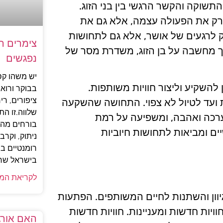
תשוקה והקשר הרגשי בין בני הזוג.
רק את הפעולה עצמה, אלא גם את
ק לרגעים של אושר, אלא גם לתחושות
צימרים ר
ך מחשבה על בן הזוג, משדרת מסר של
נפגשים
יש משהו קס
להשקיע וליצור חוויות משותפות.
בבוקר ורואי
ציפורים, ר
 ועד לטיול לא צפוי. התחושה שהשקעה
שלווה.זו ה
רכה ואהבה, ומשפיעה על רמת
בורחים מהע
ים ומביאות לתחושות חיוביות
ניתוק, וקר
רומנטיים ב
בישראל שרו
לקריאת המ
וון והשתנות לחיים המשותפים. הפתעות
יות חדשות ומעניינות. חוויות חדשות
האם אורגז