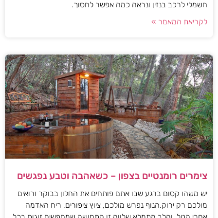
חשמלי לרכב בנזין ונראה כמה אפשר לחסוך.
לקריאת המאמר »
צימרים רומנטיים בצפון – כשאהבה וטבע נפגשים
יש משהו קסום ברגע שבו אתם פותחים את החלון בבוקר ורואים
מולכם רק ירוק.הנוף נפרש מולכם, ציוץ ציפורים, ריח האדמה
אחרי הטל, והלב מתמלא שלווה.זו התחושה שמחפשים זוגות בכל