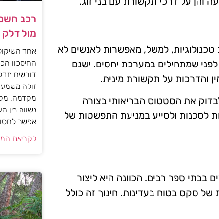
ה והן על דרכי תקשורת עם בני זוג.
רכב חשמל
מול דלק
טכנולוגיות, למשל, מאפשרות לאנשים לא
אחד השיקול
החיסכון הכס
ת לפני שמתחילים במערכת יחסים. ישנם
דורשים תדל
ין והדרכות על תקשורת מינית.
זולה משמעות
מקדמה, מקב
בדוק את הסטטוס הבריאותי בצורה
נשווה בין ה
ות לסכנות ולסייע במניעת התפשטות של
אפשר לחסוך
לקריאת המא
ם בבתי ספר רבים. הכוונה היא ליצור
 של סקס בטוח בעדינות. חינוך זה כולל