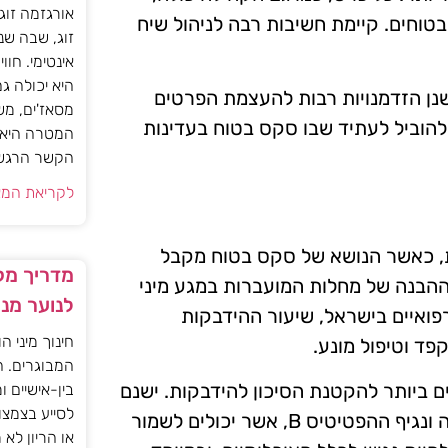
אורגזמה זוג
בטוחים. קיימת חשיבות רבה לניהול שיח
זוג, שבה שנ
אינטימי. חוו
היא יכולה ג
נן הזדמנויות רבות להעצמת הפרטים
מסאז'ים, מש
ם להוביל לעתיד שבו סקס בטוח בעדינות
המטרה היא ל
הקשר הרגשי ו
לקריאת המא
ת, כאשר הנושא של סקס בטוח מקבל
מדריך מקצ
ההבנה של מחלות המועברות במגע מיני
לנוער מנ
ם הרפואיים בישראל, שיעור ההידבקות
חינוך מיני ה
פד וטיפול מונע.
המבוגרים. ה
ם ביותר להקטנת הסיכון להידבקות. ישנם
בין-אישיים ו
לסייע בצמצו
גם אמצעים נוספים, כגון חיסונים נגד נגיפים כמו הפפילומה ונגיף ההפטיטיס B, אשר יכולים לשמור
או הריון לא