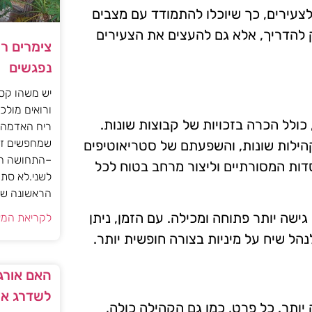
לצעירים, כך שיוכלו להתמודד עם מצבים
 להדריך, אלא גם להעצים את הצעירים
צימרים ר
נפגשים
יש משהו קסו
ורואים מולכם
 כולל הכרה בזכויות של קבוצות שונות.
ריח האדמה 
שמחפשים זו
הילות שונות, והשפעתם של סטריאוטיפים
–התחושה הז
דות המסורתיים וליצור מרחב בטוח לכל
לשני.לא סתם
הראשונה של 
גישה יותר פתוחה ומכילה. עם הזמן, ניתן
לקריאת המא
נהל שיח על מיניות בצורה חופשית יותר.
האם אורגז
לשדרג את
ותר. כל פרט, כמו גם הקהילה כולה,