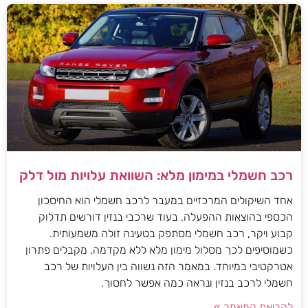
רכב חשמלי במימון מלא: השוואת עלויות מול דלק
אחד השיקולים המרכזיים במעבר לרכב חשמלי הוא החיסכון
הכספי בהוצאות ההפעלה. בעוד שרכבי בנזין דורשים תדלוק
קבוע ויקר, רכב חשמלי מסתפק בטעינה זולה משמעותית.
כשמוסיפים לכך מסלול מימון מלא ללא מקדמה, מקבלים פתרון
אטרקטיבי במיוחד. במאמר הזה נשווה בין העלויות של רכב
חשמלי לרכב בנזין ונראה כמה אפשר לחסוך.
לקריאת המאמר »