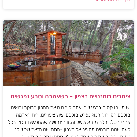
צימרים רומנטיים בצפון – כשאהבה וטבע נפגשים
יש משהו קסום ברגע שבו אתם פותחים את החלון בבוקר ורואים
מולכם רק ירוק.הנוף נפרש מולכם, ציוץ ציפורים, ריח האדמה
אחרי הטל, והלב מתמלא שלווה.זו התחושה שמחפשים זוגות בכל
פעם שהם בורחים מהעיר אל הצפון –התחושה הזאת של שקט,
ניתוק, וקרבה אמיתית אחד לשני.לא סתם צימרים רומנטיים