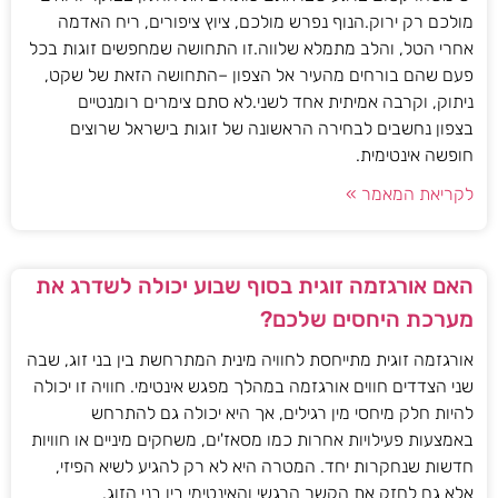
מולכם רק ירוק.הנוף נפרש מולכם, ציוץ ציפורים, ריח האדמה
אחרי הטל, והלב מתמלא שלווה.זו התחושה שמחפשים זוגות בכל
פעם שהם בורחים מהעיר אל הצפון –התחושה הזאת של שקט,
ניתוק, וקרבה אמיתית אחד לשני.לא סתם צימרים רומנטיים
בצפון נחשבים לבחירה הראשונה של זוגות בישראל שרוצים
חופשה אינטימית.
לקריאת המאמר »
האם אורגזמה זוגית בסוף שבוע יכולה לשדרג את
מערכת היחסים שלכם?
אורגזמה זוגית מתייחסת לחוויה מינית המתרחשת בין בני זוג, שבה
שני הצדדים חווים אורגזמה במהלך מפגש אינטימי. חוויה זו יכולה
להיות חלק מיחסי מין רגילים, אך היא יכולה גם להתרחש
באמצעות פעילויות אחרות כמו מסאז'ים, משחקים מיניים או חוויות
חדשות שנחקרות יחד. המטרה היא לא רק להגיע לשיא הפיזי,
אלא גם לחזק את הקשר הרגשי והאינטימי בין בני הזוג.