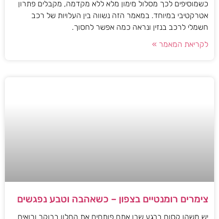
כשמוסיפים לכך מסלול מימון מלא ללא מקדמה, מקבלים פתרון
אטרקטיבי במיוחד. במאמר הזה נשווה בין העלויות של רכב
חשמלי לרכב בנזין ונראה כמה אפשר לחסוך.
לקריאת המאמר »
צימרים רומנטיים בצפון – כשאהבה וטבע נפגשים
יש משהו קסום ברגע שבו אתם פותחים את החלון בבוקר ורואים