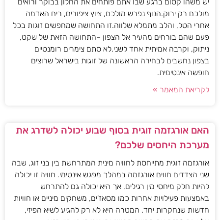
יש משהו קסום ברגע שבו אתם פותחים את החלון בבוקר ורואים
מולכם רק ירוק.הנוף נפרש מולכם, ציוץ ציפורים, ריח האדמה
אחרי הטל, והלב מתמלא שלווה.זו התחושה שמחפשים זוגות בכל
פעם שהם בורחים מהעיר אל הצפון –התחושה הזאת של שקט,
ניתוק, וקרבה אמיתית אחד לשני.לא סתם צימרים רומנטיים
בצפון נחשבים לבחירה הראשונה של זוגות בישראל שרוצים
חופשה אינטימית.
לקריאת המאמר »
האם אורגזמה זוגית בסוף שבוע יכולה לשדרג את
מערכת היחסים שלכם?
אורגזמה זוגית מתייחסת לחוויה מינית המתרחשת בין בני זוג, שבה
שני הצדדים חווים אורגזמה במהלך מפגש אינטימי. חוויה זו יכולה
להיות חלק מיחסי מין רגילים, אך היא יכולה גם להתרחש
באמצעות פעילויות אחרות כמו מסאז'ים, משחקים מיניים או חוויות
חדשות שנחקרות יחד. המטרה היא לא רק להגיע לשיא הפיזי,