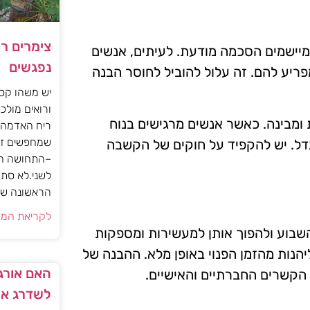
צימרים ר
מיישמים הסכמה מודעת. לעיתים, אנשים
נפגשים
מפריע להם. זה עלול להוביל לחוסר הבנה
יש משהו קסו
ורואים מולכם
ומבינה. כאשר אנשים מרגישים בנוח
ריח האדמה 
שמחפשים זו
ל. יש להקפיד על חוקים של הקשבה
–התחושה הז
לשני.לא סתם
הראשונה של 
לקריאת המא
שבוע ולהפוך אותן למעשירות ומספקות
הנות מהזמן הפנוי באופן מלא. ההבנה של
האם אורגז
ת הקשרים החברתיים והאישיים.
לשדרג את