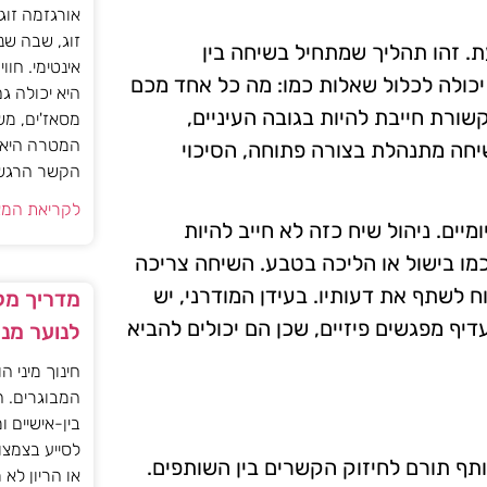
אורגזמה זוג
זוג, שבה שנ
 זהו תהליך שמתחיל בשיחה בין
אינטימי. חוו
יכולה לכלול שאלות כמו: מה כל אחד מכם
היא יכולה ג
ורת חייבת להיות בגובה העיניים,
מסאז'ים, מש
המטרה היא ל
חה מתנהלת בצורה פתוחה, הסיכוי
הקשר הרגשי ו
לקריאת המא
מיים. ניהול שיח כזה לא חייב להיות
מו בישול או הליכה בטבע. השיחה צריכה
 לשתף את דעותיו. בעידן המודרני, יש
מדריך מקצ
ף מפגשים פיזיים, שכן הם יכולים להביא
לנוער מנ
חינוך מיני ה
המבוגרים. ה
בין-אישיים ו
לסייע בצמצו
תף תורם לחיזוק הקשרים בין השותפים.
או הריון לא