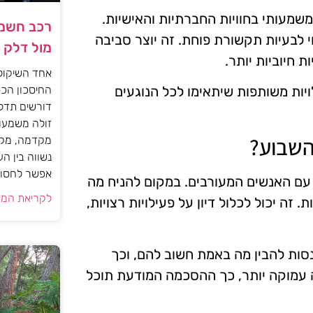
שמעותי בחוויות החברתיות והאישיות.
רכב חשמל
י לבעיות תקשורת פוחת. זה יוצר סביבה
מול דלק
 חיוביות יותר.
אחד השיקול
החיסכון הכס
יות משותפות שיתאימו לכל הנוגעים
דורשים תדל
זולה משמעות
השבוע?
מקדמה, מקב
נשווה בין ה
אפשר לחסוך
עם האנשים המעורבים. במקום להניח מה
לקריאת המא
זה יכול לכלול דיון על פעילויות רצויות,
סות להבין מה באמת חשוב להם, וכך
 עמוקה יותר, כך ההסכמה המודעת תוכל