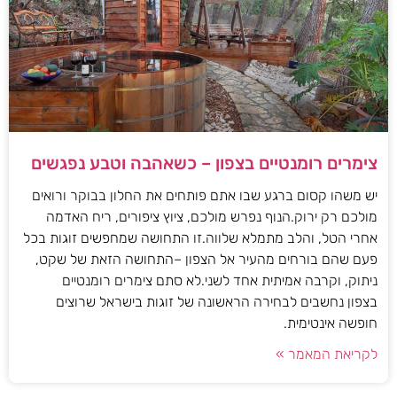
צימרים רומנטיים בצפון – כשאהבה וטבע נפגשים
יש משהו קסום ברגע שבו אתם פותחים את החלון בבוקר ורואים
מולכם רק ירוק.הנוף נפרש מולכם, ציוץ ציפורים, ריח האדמה
אחרי הטל, והלב מתמלא שלווה.זו התחושה שמחפשים זוגות בכל
פעם שהם בורחים מהעיר אל הצפון –התחושה הזאת של שקט,
ניתוק, וקרבה אמיתית אחד לשני.לא סתם צימרים רומנטיים
בצפון נחשבים לבחירה הראשונה של זוגות בישראל שרוצים
חופשה אינטימית.
לקריאת המאמר »