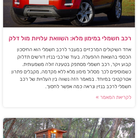
רכב חשמלי במימון מלא: השוואת עלויות מול דלק
אחד השיקולים המרכזיים במעבר לרכב חשמלי הוא החיסכון
הכספי בהוצאות ההפעלה. בעוד שרכבי בנזין דורשים תדלוק
קבוע ויקר, רכב חשמלי מסתפק בטעינה זולה משמעותית.
כשמוסיפים לכך מסלול מימון מלא ללא מקדמה, מקבלים פתרון
אטרקטיבי במיוחד. במאמר הזה נשווה בין העלויות של רכב
חשמלי לרכב בנזין ונראה כמה אפשר לחסוך.
לקריאת המאמר »