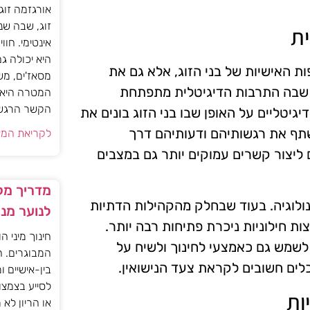
אורגזמה זוג
זוג, שבה שנ
ית
אינטימי. חוו
היא יכולה ג
ת האישיות של בני הזוג, אלא גם את
מסאז'ים, מש
 שבה התרבות הדיגיטלית מתפתחת
המטרה היא ל
הקשר הרגשי ו
יטליים על האופן שבו בני הזוג בונים את
לשתף את רגשותיהם ודעותיהם דרך
לקריאת המא
ליצור קשרים עמוקים יותר גם במצבים
מדריך מקצ
ולוגיה. בעוד שבחלק מהקהילות הדתיות
לנוער מנ
ת חילוניות ניכרת פתיחות רבה יותר.
חינוך מיני ה
לשמש גם כאמצעי לחינוך ולשיח על
המבוגרים. ה
ים חשובים לקראת צעד הנישואין.
בין-אישיים ו
לסייע בצמצו
ות
או הריון לא