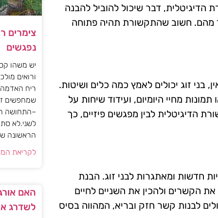
ת הדיגיטלית, דבר שיכול להוביל להבנה
ד מהם. חשוב שהתקשורת תהיה פתוחה
צימרים ר
נפגשים
יש משהו קסו
ורואים מולכם
ן, בני זוג יכולים לאמץ כמה כלים ושיטות.
ריח האדמה 
תמונות מחיי היומיום, ועידוד שיחות על
שמחפשים זו
–התחושה הז
ורת הדיגיטלית לבין מפגשים פיזיים, כך
לשני.לא סתם
הראשונה של 
לקריאת המא
יות חדשות ומאתגרות לבני זוג. הבנת
את הקשרים ולהכין את השניים לחיים
האם אורגז
כולים לבנות קשר חזק ובריא, המהווה בסיס
לשדרג את