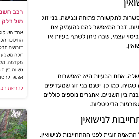
ואין
רכב חשמל
שרות לתקשורת פתוחה ונגישה. בני זוג
מול דלק
תיות, דבר המאפשר להם להעמיק את
אחד השיקול
טוי עצמי, שבה ניתן לשתף בעיות או
החיסכון הכס
אין.
דורשים תדל
זולה משמעות
מקדמה, מקב
נשווה בין ה
משלה. אחת הבעיות היא האפשרות
אפשר לחסוך
ויה. כמו כן, ישנם בני זוג שמעדיפים
לקריאת המא
נה בין השניים. אתגרים נוספים כוללים
ורמות הדיגיטליות.
ייבות לנישואין
תאמה זוגית לפני ההתחייבות לנישואין.