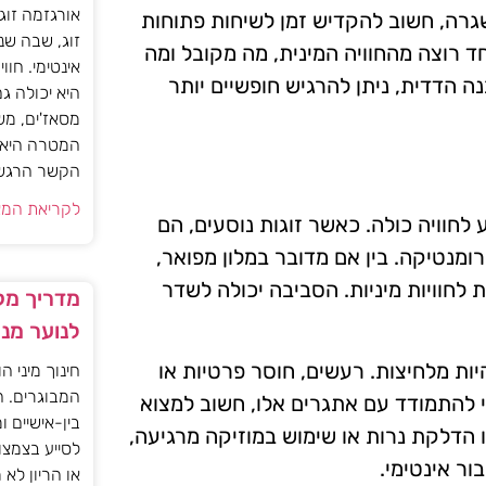
אורגזמה זוג
גרה, חשוב להקדיש זמן לשיחות פתוחות
זוג, שבה שנ
ד רוצה מהחוויה המינית, מה מקובל ומה
אינטימי. חוו
נה הדדית, ניתן להרגיש חופשיים יותר
היא יכולה ג
מסאז'ים, מש
המטרה היא ל
הקשר הרגשי ו
לקריאת המא
לחוויה כולה. כאשר זוגות נוסעים, הם
רומנטיקה. בין אם מדובר במלון מפואר,
 לחוויות מיניות. הסביבה יכולה לשדר
מדריך מקצ
לנוער מנ
יות מלחיצות. רעשים, חוסר פרטיות או
חינוך מיני ה
המבוגרים. ה
י להתמודד עם אתגרים אלו, חשוב למצוא
בין-אישיים ו
מו הדלקת נרות או שימוש במוזיקה מרגיעה,
לסייע בצמצו
ר אינטימי.
או הריון לא