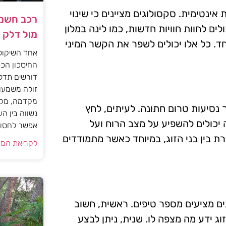
אינטימית. סקסולוגים מציינים כי שינוי
רכב חשמל
לים לחוות חוויות חדשות, כמו לינה במלון
מול דלק
יחד. כל אלו יכולים לשפר את הקשר המיני
אחד השיקול
החיסכון הכס
דורשים תדל
זולה משמעות
מקדמה, מקב
נסיעות טרום חתונה. לעיתים, לחץ
נשווה בין ה
 יכולים להשפיע על מצב הרוח ועל
אפשר לחסוך
ת בין בני הזוג, במיוחד כאשר מתמודדים
לקריאת המא
ם מציעים מספר טיפים. ראשית, חשוב
וג ידע מה מצפה לו. שנית, ניתן לבצע