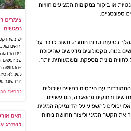
יות או ביקור במקומות המציעים חוויות
ם ספונטניים.
צימרים ר
נפגשים
יש משהו קסו
מהלך נסיעות טרום חתונה. חשוב לדבר על
ורואים מולכם
שים בנוח. סקסולוגים מדגישים שהיכולת
ריח האדמה 
 לחוויה מינית מספקת ומשמעותית יותר.
שמחפשים זו
–התחושה הז
לשני.לא סתם
הראשונה של 
התמודדות עם היבטים רגשיים שיכולים
לקריאת המא
חדשים ורחוקים מהשגרה, הם עשויים
אלו יכולים להשפיע על הדינמיקה המינית
פר את הקשר המיני וליצור תחושת נוחות
האם אורגז
לשדרג את