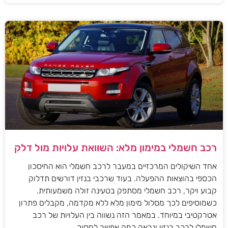
רכב חשמלי במימון מלא: השוואת עלויות מול דלק
אחד השיקולים המרכזיים במעבר לרכב חשמלי הוא החיסכון
הכספי בהוצאות ההפעלה. בעוד שרכבי בנזין דורשים תדלוק
קבוע ויקר, רכב חשמלי מסתפק בטעינה זולה משמעותית.
כשמוסיפים לכך מסלול מימון מלא ללא מקדמה, מקבלים פתרון
אטרקטיבי במיוחד. במאמר הזה נשווה בין העלויות של רכב
חשמלי לרכב בנזין ונראה כמה אפשר לחסוך.