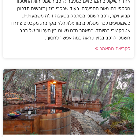
אחד השיקולים המרכזיים במעבר לרכב חשמלי הוא החיסכון
הכספי בהוצאות ההפעלה. בעוד שרכבי בנזין דורשים תדלוק
קבוע ויקר, רכב חשמלי מסתפק בטעינה זולה משמעותית.
כשמוסיפים לכך מסלול מימון מלא ללא מקדמה, מקבלים פתרון
אטרקטיבי במיוחד. במאמר הזה נשווה בין העלויות של רכב
חשמלי לרכב בנזין ונראה כמה אפשר לחסוך.
לקריאת המאמר »