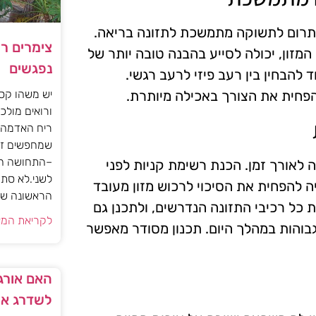
לתרום לתשוקה מתמשכת לתזונה בריאה.
צימרים ר
זון, יכולה לסייע בהבנה טובה יותר של
נפגשים
להבחין בין רעב פיזי לרעב רגשי.
פחית את הצורך באכילה מיותרת.
יש משהו קסו
ורואים מולכם
ריח האדמה 
שמחפשים זו
–התחושה הז
 לאורך זמן. הכנת רשימת קניות לפני
לשני.לא סתם
ה להפחית את הסיכוי לרכוש מזון מעובד
הראשונה של 
 כל רכיבי התזונה הנדרשים, ולתכנן גם
לקריאת המא
גבוהות במהלך היום. תכנון מסודר מאפשר
האם אורגז
לשדרג את