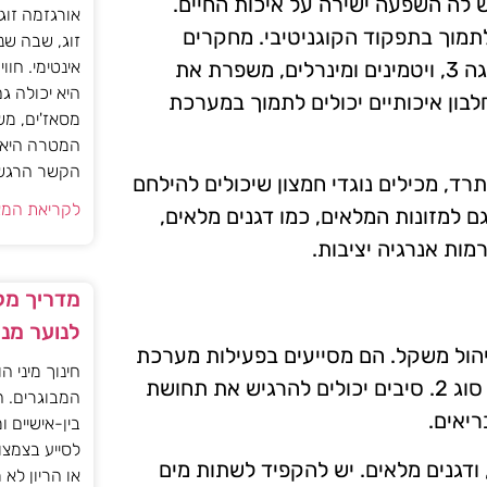
 לה השפעה ישירה על איכות החיים.
אורגזמה זוג
תמוך בתפקוד הקוגניטיבי. מחקרים
זוג, שבה שנ
אינטימי. חוו
מצביעים על כך שתזונה עשירה בחומרים מזינים, כגון אומגה 3, ויטמינים ומינרלים, משפרת את
היא יכולה ג
לבון איכותיים יכולים לתמוך במערכת
מסאז'ים, מש
המטרה היא ל
הקשר הרגשי ו
תרד, מכילים נוגדי חמצון שיכולים להילחם
לקריאת המא
 למזונות המלאים, כמו דגנים מלאים,
ות אנרגיה יציבות.
מדריך מקצ
לנוער מנ
ניהול משקל. הם מסייעים בפעילות מערכת
חינוך מיני ה
העיכול, ומפחיתים את הסיכון למחלות כרוניות כמו סוכרת סוג 2. סיבים יכולים להרגיש את תחושת
המבוגרים. ה
יאים.
בין-אישיים ו
לסייע בצמצו
 ודגנים מלאים. יש להקפיד לשתות מים
או הריון לא