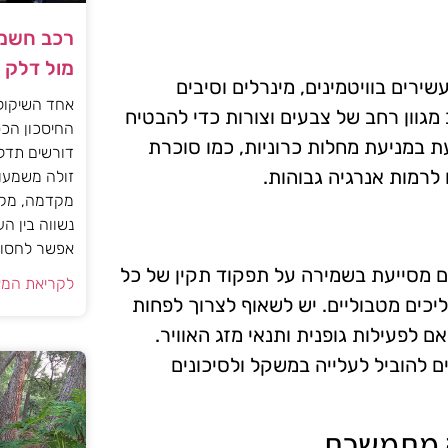
רכב חשמל
מול דלק
ירים בוויטמינים, מינרלים וסיבים
אחד השיקול
מגוון רחב של צבעים וצורות כדי להבטיח
החיסכון הכס
עת במניעת מחלות כרוניות, כמו סוכרת
דורשים תדל
לרמות אנרגיה גבוהות.
זולה משמעות
מקדמה, מקב
נשווה בין ה
אפשר לחסוך
ם מסייעת בשמירה על תפקוד תקין של כל
לקריאת המא
יכים מטבוליים. יש לשאוף לצרוך לפחות
 לפעילות גופנית ותנאי מזג האוויר.
 להוביל לעלייה במשקל ולסיכונים
ה מתמשכת