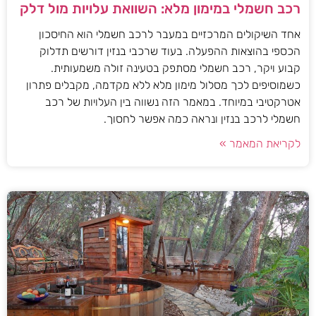
רכב חשמלי במימון מלא: השוואת עלויות מול דלק
אחד השיקולים המרכזיים במעבר לרכב חשמלי הוא החיסכון
הכספי בהוצאות ההפעלה. בעוד שרכבי בנזין דורשים תדלוק
קבוע ויקר, רכב חשמלי מסתפק בטעינה זולה משמעותית.
כשמוסיפים לכך מסלול מימון מלא ללא מקדמה, מקבלים פתרון
אטרקטיבי במיוחד. במאמר הזה נשווה בין העלויות של רכב
חשמלי לרכב בנזין ונראה כמה אפשר לחסוך.
לקריאת המאמר »