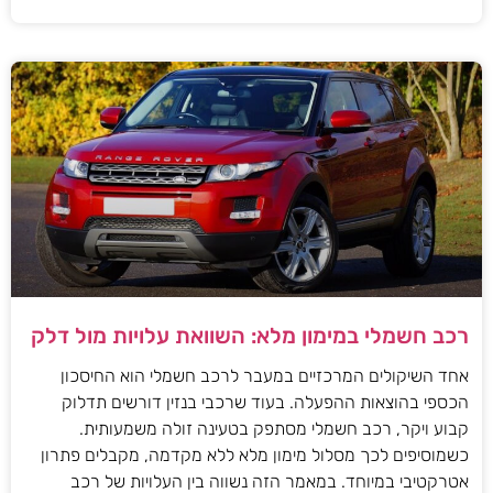
רכב חשמלי במימון מלא: השוואת עלויות מול דלק
אחד השיקולים המרכזיים במעבר לרכב חשמלי הוא החיסכון
הכספי בהוצאות ההפעלה. בעוד שרכבי בנזין דורשים תדלוק
קבוע ויקר, רכב חשמלי מסתפק בטעינה זולה משמעותית.
כשמוסיפים לכך מסלול מימון מלא ללא מקדמה, מקבלים פתרון
אטרקטיבי במיוחד. במאמר הזה נשווה בין העלויות של רכב