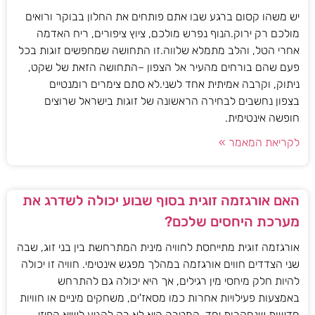
יש משהו קסום ברגע שבו אתם פותחים את החלון בבוקר ורואים
מולכם רק ירוק.הנוף נפרש מולכם, ציוץ ציפורים, ריח האדמה
אחרי הטל, והלב מתמלא שלווה.זו התחושה שמחפשים זוגות בכל
פעם שהם בורחים מהעיר אל הצפון –התחושה הזאת של שקט,
ניתוק, וקרבה אמיתית אחד לשני.לא סתם צימרים רומנטיים
בצפון נחשבים לבחירה הראשונה של זוגות בישראל שרוצים
חופשה אינטימית.
לקריאת המאמר »
האם אורגזמה זוגית בסוף שבוע יכולה לשדרג את
מערכת היחסים שלכם?
אורגזמה זוגית מתייחסת לחוויה מינית המתרחשת בין בני זוג, שבה
שני הצדדים חווים אורגזמה במהלך מפגש אינטימי. חוויה זו יכולה
להיות חלק מיחסי מין רגילים, אך היא יכולה גם להתרחש
באמצעות פעילויות אחרות כמו מסאז'ים, משחקים מיניים או חוויות
חדשות שנחקרות יחד. המטרה היא לא רק להגיע לשיא הפיזי,