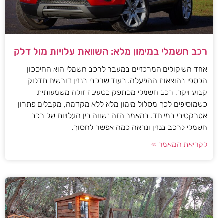
רכב חשמלי במימון מלא: השוואת עלויות מול דלק
אחד השיקולים המרכזיים במעבר לרכב חשמלי הוא החיסכון
הכספי בהוצאות ההפעלה. בעוד שרכבי בנזין דורשים תדלוק
קבוע ויקר, רכב חשמלי מסתפק בטעינה זולה משמעותית.
כשמוסיפים לכך מסלול מימון מלא ללא מקדמה, מקבלים פתרון
אטרקטיבי במיוחד. במאמר הזה נשווה בין העלויות של רכב
חשמלי לרכב בנזין ונראה כמה אפשר לחסוך.
לקריאת המאמר »