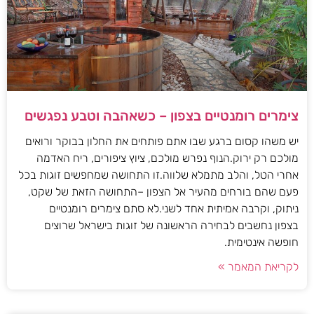
צימרים רומנטיים בצפון – כשאהבה וטבע נפגשים
יש משהו קסום ברגע שבו אתם פותחים את החלון בבוקר ורואים
מולכם רק ירוק.הנוף נפרש מולכם, ציוץ ציפורים, ריח האדמה
אחרי הטל, והלב מתמלא שלווה.זו התחושה שמחפשים זוגות בכל
פעם שהם בורחים מהעיר אל הצפון –התחושה הזאת של שקט,
ניתוק, וקרבה אמיתית אחד לשני.לא סתם צימרים רומנטיים
בצפון נחשבים לבחירה הראשונה של זוגות בישראל שרוצים
חופשה אינטימית.
לקריאת המאמר »