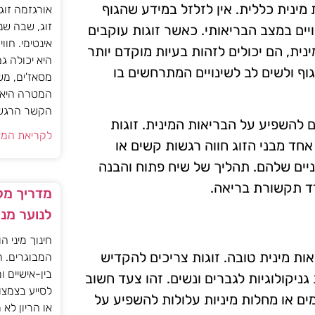
 מינית כללית. אין לזלזל במידע שהגוף
אורגזמה זוג
זוג, שבה שנ
ויים במצב הבריאותי. כאשר זוגות עוקבים
אינטימי. חוו
ינית, הם יכולים לזהות בעיות מוקדם יותר
היא יכולה ג
וף ולשים לב לשינויים המתרחשים בו
מסאז'ים, מש
המטרה היא ל
הקשר הרגשי ו
גם להשפיע על הבריאות המינית. זוגות
לקריאת המא
אחד מבני הזוג חווה רגשות קשים או
יים שלהם. תהליך של שיח פתוח והבנה
דד תקשורת בריאה.
מדריך מקצ
לנוער מנ
חינוך מיני ה
ות מינית טובה. זוגות צריכים להקדיש
המבוגרים. ה
בין-אישיים ו
גניקולוגיות לגברים ונשים. זהו צעד חשוב
לסייע בצמצו
ים או מחלות מיניות עלולות להשפיע על
או הריון לא