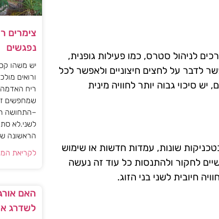
צימרים ר
נפגשים
כים לניהול סטרס, כמו פעילות גופנית,
יש משהו קסו
ר לדבר על לחצים חיצוניים ולאפשר לכל
ורואים מולכם
 סיכוי גבוה יותר לחוויה מינית
ריח האדמה 
שמחפשים זו
–התחושה הז
לשני.לא סתם
הראשונה של 
 בטכניקות שונות, עמדות חדשות או שימוש
לקריאת המא
פשיים לחקור ולהתנסות כל עוד זה נעשה
ה חיובית לשני בני הזוג.
האם אורגז
לשדרג את