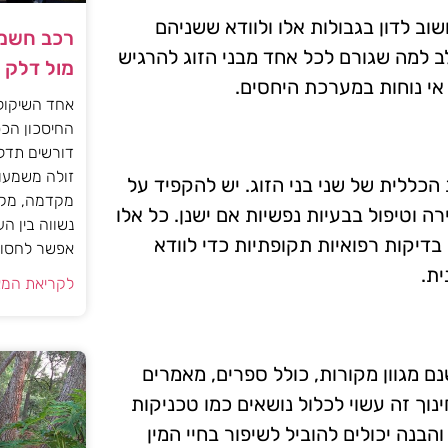
וב לדון בגבולות אלו ולוודא ששניהם
רכב חשמל
ב למה שגורם לכל אחד מבני הזוג להרגיש
מול דלק
 אי נוחות במערכת היחסים.
אחד השיקול
החיסכון הכס
דורשים תדל
זולה משמעות
 הכללית של שני בני הזוג. יש להקפיד על
מקדמה, מקב
רה וטיפול בבעיות נפשיות אם ישנן. כל אלו
נשווה בין ה
 בדיקות רפואיות תקופתיות כדי לוודא
אפשר לחסוך
ית.
לקריאת המא
ישנם מגוון מקורות, כולל ספרים, מאמרים
נוך זה עשוי לכלול נושאים כמו טכניקות
הבנה יכולים להוביל לשיפור בחיי המין