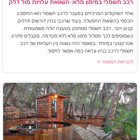
רכב חשמלי במימון מלא: השוואת עלויות מול דלק
אחד השיקולים המרכזיים במעבר לרכב חשמלי הוא החיסכון
הכספי בהוצאות ההפעלה. בעוד שרכבי בנזין דורשים תדלוק
קבוע ויקר, רכב חשמלי מסתפק בטעינה זולה משמעותית.
כשמוסיפים לכך מסלול מימון מלא ללא מקדמה, מקבלים פתרון
אטרקטיבי במיוחד. במאמר הזה נשווה בין העלויות של רכב
חשמלי לרכב בנזין ונראה כמה אפשר לחסוך.
לקריאת המאמר »