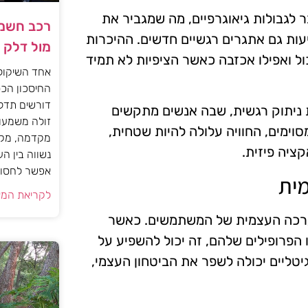
 לגבולות גיאוגרפיים, מה שמגביר את
רכב חשמל
יעות גם אתגרים רגשיים חדשים. ההיכרות
מול דלק
ול ואפילו אכזבה כאשר הציפיות לא תמיד
אחד השיקול
החיסכון הכס
דורשים תדל
ת ניתוק רגשית, שבה אנשים מתקשים
זולה משמעות
ימים, החוויה עלולה להיות שטחית,
מקדמה, מקב
ציה פיזית.
נשווה בין ה
אפשר לחסוך
מית
לקריאת המא
ערכה העצמית של המשתמשים. כאשר
 הפרופילים שלהם, זה יכול להשפיע על
ליים יכולה לשפר את הביטחון העצמי,