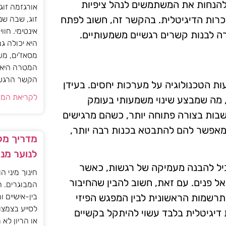
ל להנחות את המשתמשים לנהל ציפיות
אורגזמה זוג
כרות הדיגיטלית. בהקשר זה, חשוב לפתח
זוג, שבה שנ
אינטימי. חוו
 לבנות קשרים רגשיים משמעותיים.
היא יכולה ג
מסאז'ים, מש
המטרה היא ל
הקשר הרגשי ו
ת הטכנולוגיה על מערכות יחסים. בעידן
לקריאת המא
, מה שמבצע שינוי משמעותי בעומק
שבות בצורה פתוחה יותר, כשהם מרגישים
מאפשר להם להתבטא בכנות רבה יותר,
מדריך מקצ
לנוער מנ
ביל להבנה מעמיקה של רגשות, כאשר
חינוך מיני ה
ל פנים. עם זאת, חשוב להבין שהחיבור
המבוגרים. ה
תרשמות הראשונית לבין המפגש הפיזי
בין-אישיים ו
לסייע בצמצו
דיגיטלית בלבד עשוי להיתקל בקשיים
או הריון לא