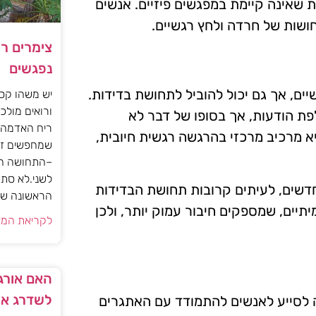
 שאינה קיימת במפגשים פיזיים. אנשים
ושות של חרדה ולחץ רגשיים.
צימרים ר
נפגשים
יים, אך גם יכול להוביל לתחושת בדידות.
יש משהו קסו
ורואים מולכם
ת הודעות, אך בסופו של דבר לא
ריח האדמה 
 מרכיב מרכזי בהרגשה רגשית חיובית,
שמחפשים זו
–התחושה הז
לשני.לא סתם
דשים, לעיתים קרובות תחושת הבדידות
הראשונה של 
יתיים, שמספקים חיבור עמוק יותר, ולכן
לקריאת המא
האם אורגז
לשדרג את
לה לסייע לאנשים להתמודד עם האתגרים