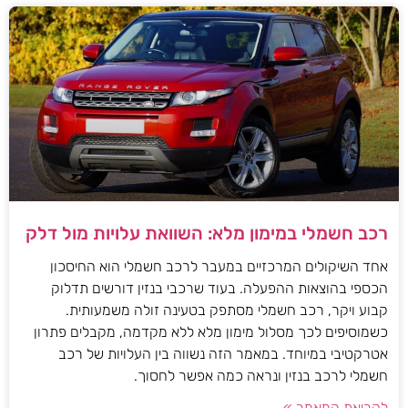
רכב חשמלי במימון מלא: השוואת עלויות מול דלק
אחד השיקולים המרכזיים במעבר לרכב חשמלי הוא החיסכון
הכספי בהוצאות ההפעלה. בעוד שרכבי בנזין דורשים תדלוק
קבוע ויקר, רכב חשמלי מסתפק בטעינה זולה משמעותית.
כשמוסיפים לכך מסלול מימון מלא ללא מקדמה, מקבלים פתרון
אטרקטיבי במיוחד. במאמר הזה נשווה בין העלויות של רכב
חשמלי לרכב בנזין ונראה כמה אפשר לחסוך.
לקריאת המאמר »