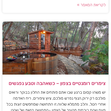
לקריאת המאמר »
צימרים רומנטיים בצפון – כשאהבה וטבע נפגשים
יש משהו קסום ברגע שבו אתם פותחים את החלון בבוקר ורואים
מולכם רק ירוק.הנוף נפרש מולכם, ציוץ ציפורים, ריח האדמה
אחרי הטל, והלב מתמלא שלווה.זו התחושה שמחפשים זוגות בכל
פעם שהם בורחים מהעיר אל הצפון –התחושה הזאת של שקט,