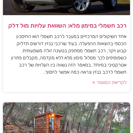
רכב חשמלי במימון מלא: השוואת עלויות מול דלק
אחד השיקולים המרכזיים במעבר לרכב חשמלי הוא החיסכון
הכספי בהוצאות ההפעלה. בעוד שרכבי בנזין דורשים תדלוק
קבוע ויקר, רכב חשמלי מסתפק בטעינה זולה משמעותית.
כשמוסיפים לכך מסלול מימון מלא ללא מקדמה, מקבלים פתרון
אטרקטיבי במיוחד. במאמר הזה נשווה בין העלויות של רכב
חשמלי לרכב בנזין ונראה כמה אפשר לחסוך.
לקריאת המאמר »