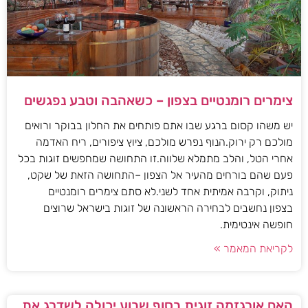
צימרים רומנטיים בצפון – כשאהבה וטבע נפגשים
יש משהו קסום ברגע שבו אתם פותחים את החלון בבוקר ורואים
מולכם רק ירוק.הנוף נפרש מולכם, ציוץ ציפורים, ריח האדמה
אחרי הטל, והלב מתמלא שלווה.זו התחושה שמחפשים זוגות בכל
פעם שהם בורחים מהעיר אל הצפון –התחושה הזאת של שקט,
ניתוק, וקרבה אמיתית אחד לשני.לא סתם צימרים רומנטיים
בצפון נחשבים לבחירה הראשונה של זוגות בישראל שרוצים
חופשה אינטימית.
לקריאת המאמר »
האם אורגזמה זוגית בסוף שבוע יכולה לשדרג את