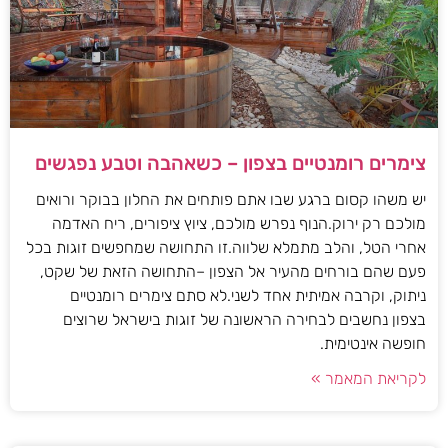
צימרים רומנטיים בצפון – כשאהבה וטבע נפגשים
יש משהו קסום ברגע שבו אתם פותחים את החלון בבוקר ורואים
מולכם רק ירוק.הנוף נפרש מולכם, ציוץ ציפורים, ריח האדמה
אחרי הטל, והלב מתמלא שלווה.זו התחושה שמחפשים זוגות בכל
פעם שהם בורחים מהעיר אל הצפון –התחושה הזאת של שקט,
ניתוק, וקרבה אמיתית אחד לשני.לא סתם צימרים רומנטיים
בצפון נחשבים לבחירה הראשונה של זוגות בישראל שרוצים
חופשה אינטימית.
לקריאת המאמר »