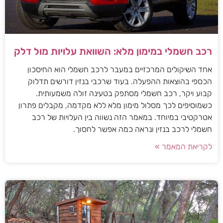
רכב חשמלי במימון מלא: השוואת עלויות מול דלק
אחד השיקולים המרכזיים במעבר לרכב חשמלי הוא החיסכון
הכספי בהוצאות ההפעלה. בעוד שרכבי בנזין דורשים תדלוק
קבוע ויקר, רכב חשמלי מסתפק בטעינה זולה משמעותית.
כשמוסיפים לכך מסלול מימון מלא ללא מקדמה, מקבלים פתרון
אטרקטיבי במיוחד. במאמר הזה נשווה בין העלויות של רכב
חשמלי לרכב בנזין ונראה כמה אפשר לחסוך.
לקריאת המאמר »