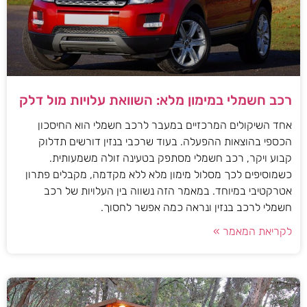
רכב חשמלי במימון מלא: השוואת עלויות מול דלק
אחד השיקולים המרכזיים במעבר לרכב חשמלי הוא החיסכון
הכספי בהוצאות ההפעלה. בעוד שרכבי בנזין דורשים תדלוק
קבוע ויקר, רכב חשמלי מסתפק בטעינה זולה משמעותית.
כשמוסיפים לכך מסלול מימון מלא ללא מקדמה, מקבלים פתרון
אטרקטיבי במיוחד. במאמר הזה נשווה בין העלויות של רכב
חשמלי לרכב בנזין ונראה כמה אפשר לחסוך.
לקריאת המאמר »