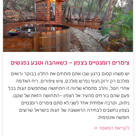
צימרים רומנטיים בצפון – כשאהבה וטבע נפגשים
יש משהו קסום ברגע שבו אתם פותחים את החלון בבוקר ורואים
מולכם רק ירוק.הנוף נפרש מולכם, ציוץ ציפורים, ריח האדמה
אחרי הטל, והלב מתמלא שלווה.זו התחושה שמחפשים זוגות בכל
פעם שהם בורחים מהעיר אל הצפון –התחושה הזאת של שקט,
ניתוק, וקרבה אמיתית אחד לשני.לא סתם צימרים רומנטיים
בצפון נחשבים לבחירה הראשונה של זוגות בישראל שרוצים
חופשה אינטימית.
לקריאת המאמר »