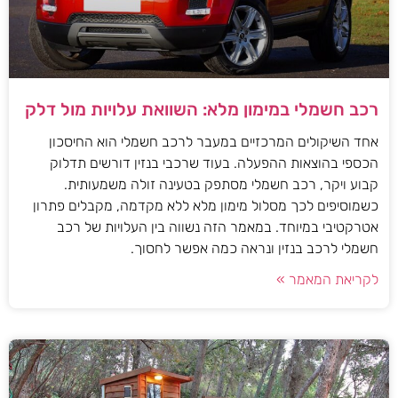
רכב חשמלי במימון מלא: השוואת עלויות מול דלק
אחד השיקולים המרכזיים במעבר לרכב חשמלי הוא החיסכון
הכספי בהוצאות ההפעלה. בעוד שרכבי בנזין דורשים תדלוק
קבוע ויקר, רכב חשמלי מסתפק בטעינה זולה משמעותית.
כשמוסיפים לכך מסלול מימון מלא ללא מקדמה, מקבלים פתרון
אטרקטיבי במיוחד. במאמר הזה נשווה בין העלויות של רכב
חשמלי לרכב בנזין ונראה כמה אפשר לחסוך.
לקריאת המאמר »