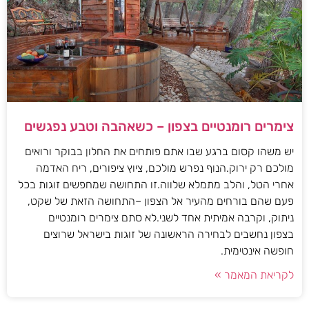
צימרים רומנטיים בצפון – כשאהבה וטבע נפגשים
יש משהו קסום ברגע שבו אתם פותחים את החלון בבוקר ורואים
מולכם רק ירוק.הנוף נפרש מולכם, ציוץ ציפורים, ריח האדמה
אחרי הטל, והלב מתמלא שלווה.זו התחושה שמחפשים זוגות בכל
פעם שהם בורחים מהעיר אל הצפון –התחושה הזאת של שקט,
ניתוק, וקרבה אמיתית אחד לשני.לא סתם צימרים רומנטיים
בצפון נחשבים לבחירה הראשונה של זוגות בישראל שרוצים
חופשה אינטימית.
לקריאת המאמר »