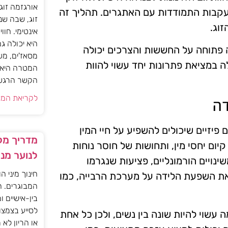
אורגזמה זוג
בעקבות התמודדות עם האתגרים. תהליך זה
זוג, שבה שנ
זוג.
אינטימי. חוו
היא יכולה ג
ה פתוחה על החששות והצרכים יכולה
מסאז'ים, מש
לה במציאת פתרונות יחד עשוי להוות
המטרה היא ל
הקשר הרגשי ו
לקריאת המא
דה
פיזיים שיכולים להשפיע על חיי המין
מדריך מקצ
 קיום יחסי מין, ותחושות של חוסר נוחות
לנוער מנ
ינויים הורמונליים, פציעות שנגרמו
חינוך מיני ה
 את השפעת הלידה על מערכת הרבייה, כמו
המבוגרים. ה
בין-אישיים ו
לסייע בצמצו
עשוי להיות שונה בין נשים, ולכן כל אחת
או הריון לא