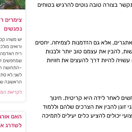
לתקשר בצורה טובה נוטים להרגיש בטוחים
צימרים ר
נפגשים
יש משהו קסו
אתגרים, אלא גם הזדמנות לצמיחה. יחסים
ורואים מולכם
שות, להבין את עצמם טוב יותר ולבנות
ריח האדמה 
שויה להיות דרך להעצים את חוויות
שמחפשים זו
–התחושה הז
לשני.לא סתם
הראשונה של 
לקריאת המא
ים לאחר לידה היא קריטית. חינוך
ני זוגן להבין את הצרכים שלהם וללמוד
עי יכולים להציע כלים יעילים לתמיכה
האם אורגז
לשדרג את