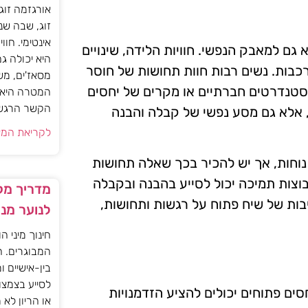
אורגזמה זוג
זוג, שבה שנ
אינטימי. חוו
 גם למאבק הנפשי. חוויות הלידה, שינויים
היא יכולה ג
מורכבות. נשים רבות חוות תחושות של חוסר
מסאז'ים, מש
 סטנדרטים חברתיים או מקרים של יחסים
המטרה היא ל
הקשר הרגשי ו
, אלא גם מסע נפשי של קבלה והבנה
לקריאת המא
 נוחות, אך יש להכיר בכך שאלה תחושות
קבוצות תמיכה יכול לסייע בהבנה ובקבלה
מדריך מקצ
בות של שיח פתוח על רגשות ותחושות,
לנוער מנ
חינוך מיני ה
המבוגרים. ה
בין-אישיים ו
לסייע בצמצו
סים פתוחים יכולים להציע הזדמנויות
או הריון לא