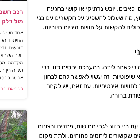
 כאבים, יובש נרתיקי או קושי בהגעה
רכב חשמל
חץ, מה שעלול להשפיע על הקשרים עם בני
מול דלק
לים להקשות על חוויות מיניות חיוביות.
אחד השיקול
החיסכון הכס
דורשים תדל
י
זולה משמעות
מקדמה, מקב
ני לאחר לידה. במערכת יחסים כזו, בני
נשווה בין ה
 שיפוטיות. זה עשוי לאפשר להם לבחון
אפשר לחסוך
וויות אינטימיות. עם זאת, יש לקחת
לקריאת המא
ורת ברורה.
ם בני הזוג לגבי תחושות, פחדים ורצונות
ים שקשורים ליחסים פתוחים, ולתת מקום