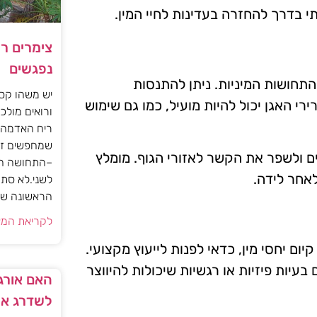
י בדרך להחזרה בעדינות לחיי המין.
צימרים ר
נפגשים
התחושות המיניות. ניתן להתנסות
יש משהו קסו
י האגן יכול להיות מועיל, כמו גם שימוש
ורואים מולכם
ריח האדמה 
שמחפשים זו
ם ולשפר את הקשר לאזורי הגוף. מומלץ
–התחושה הז
לאחר לידה.
לשני.לא סתם
הראשונה של 
לקריאת המא
ם יחסי מין, כדאי לפנות לייעוץ מקצועי.
בעיות פיזיות או רגשיות שיכולות להיווצר
האם אורגז
לשדרג את