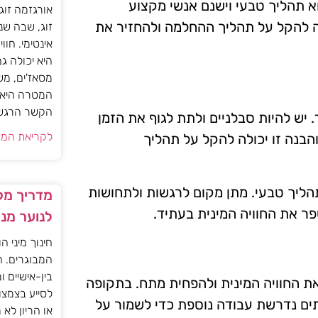
א תהליך טבעי וישנם אנשי מקצוע
אורגזמה זוג
ה להקל על תהליך ההחלמה ולהחזיר את
זוג, שבה שנ
אינטימי. חוו
היא יכולה ג
מסאז'ים, מש
המטרה היא ל
הקשר הרגשי ו
יש להיות סבלניים ולתת לגוף את הזמן
לקריאת המא
הבנה זו יכולה להקל על תהליך
תהליך טבעי. מתן מקום לרגשות ולתחושות
מדריך מקצ
ר את החוויה המינית בעתיד.
לנוער מנ
חינוך מיני ה
המבוגרים. ה
בין-אישיים ו
את החוויה המינית ולהפחית מתח. בתקופה
לסייע בצמצו
יתים נדרשת עבודה נוספת כדי לשמור על
או הריון לא