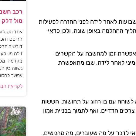
רכב חשמל
מול דלק
בועות לאחר לידה לפני החזרה לפעילות
ליך ההחלמה באופן שונה, ולכן כדאי
אחד השיקול
החיסכון הכס
דורשים תדל
 מאפשרת זמן למחשבה על הקשרים
זולה משמעות
מקדמה, מקב
ם מיני לאחר לידה, שבו מתאפשרת
נשווה בין ה
אפשר לחסוך
לקריאת המא
לשוחח עם בן הזוג על תחושות, חששות
צרכים הדדיים, ואף לתמוך בבניית אמון
י לדבר על מה שעוברים, מה מרגישים,