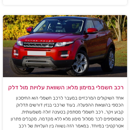
רכב חשמלי במימון מלא: השוואת עלויות מול דלק
אחד השיקולים המרכזיים במעבר לרכב חשמלי הוא החיסכון
הכספי בהוצאות ההפעלה. בעוד שרכבי בנזין דורשים תדלוק
קבוע ויקר, רכב חשמלי מסתפק בטעינה זולה משמעותית.
כשמוסיפים לכך מסלול מימון מלא ללא מקדמה, מקבלים פתרון
אטרקטיבי במיוחד. במאמר הזה נשווה בין העלויות של רכב