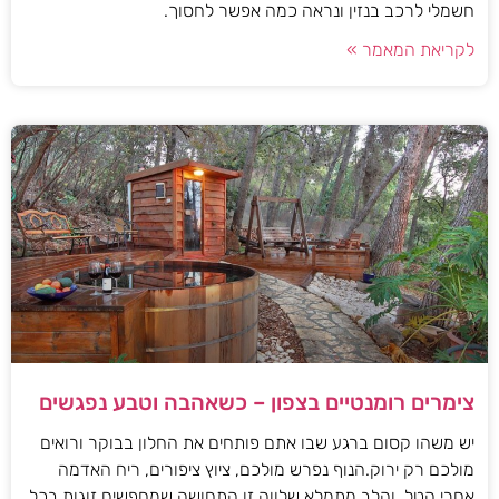
חשמלי לרכב בנזין ונראה כמה אפשר לחסוך.
לקריאת המאמר »
צימרים רומנטיים בצפון – כשאהבה וטבע נפגשים
יש משהו קסום ברגע שבו אתם פותחים את החלון בבוקר ורואים
מולכם רק ירוק.הנוף נפרש מולכם, ציוץ ציפורים, ריח האדמה
אחרי הטל, והלב מתמלא שלווה.זו התחושה שמחפשים זוגות בכל