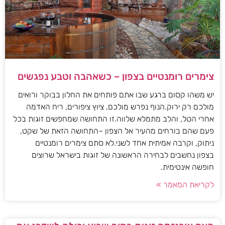
צימרים רומנטיים בצפון – כשאהבה וטבע נפגשים
יש משהו קסום ברגע שבו אתם פותחים את החלון בבוקר ורואים
מולכם רק ירוק.הנוף נפרש מולכם, ציוץ ציפורים, ריח האדמה
אחרי הטל, והלב מתמלא שלווה.זו התחושה שמחפשים זוגות בכל
פעם שהם בורחים מהעיר אל הצפון –התחושה הזאת של שקט,
ניתוק, וקרבה אמיתית אחד לשני.לא סתם צימרים רומנטיים
בצפון נחשבים לבחירה הראשונה של זוגות בישראל שרוצים
חופשה אינטימית.
לקריאת המאמר »