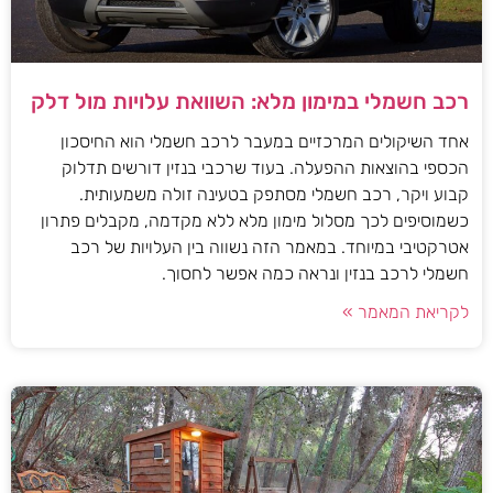
רכב חשמלי במימון מלא: השוואת עלויות מול דלק
אחד השיקולים המרכזיים במעבר לרכב חשמלי הוא החיסכון
הכספי בהוצאות ההפעלה. בעוד שרכבי בנזין דורשים תדלוק
קבוע ויקר, רכב חשמלי מסתפק בטעינה זולה משמעותית.
כשמוסיפים לכך מסלול מימון מלא ללא מקדמה, מקבלים פתרון
אטרקטיבי במיוחד. במאמר הזה נשווה בין העלויות של רכב
חשמלי לרכב בנזין ונראה כמה אפשר לחסוך.
לקריאת המאמר »