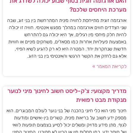
האם אורגזמה זוגית בסוף שבוע יכולה לשדרג את
מערכת היחסים שלכם?
אורגזמה זוגית מתייחסת לחוויה מינית המתרחשת בין בני זוג, שבה
שני הצדדים חווים אורגזמה במהלך מפגש אינטימי. חוויה זו יכולה
להיות חלק מיחסי מין רגילים, אך היא יכולה גם להתרחש
באמצעות פעילויות אחרות כמו מסאז'ים, משחקים מיניים או חוויות
חדשות שנחקרות יחד. המטרה היא לא רק להגיע לשיא הפיזי,
אלא גם לחזק את הקשר הרגשי והאינטימי בין בני הזוג.
לקריאת המאמר »
מדריך מקצועי: צ'ק-ליסט חשוב לחינוך מיני לנוער
מנקודת מבט רפואית
חינוך מיני הוא כלי חיוני בהכנה של בני נוער לעולם המבוגרים. הוא
מספק ידע חשוב על בריאות מינית, קשרים בין-אישיים ומודעות
לגוף. מתן מידע מדויק ומשלים יכול לסייע בצמצום תופעות לוואי
של חוסר ידע, כמו מחלות מין או הריון לא מתוכנן. החינוך המיני