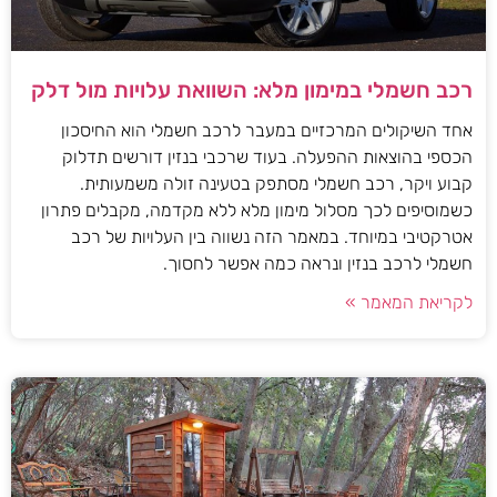
רכב חשמלי במימון מלא: השוואת עלויות מול דלק
אחד השיקולים המרכזיים במעבר לרכב חשמלי הוא החיסכון
הכספי בהוצאות ההפעלה. בעוד שרכבי בנזין דורשים תדלוק
קבוע ויקר, רכב חשמלי מסתפק בטעינה זולה משמעותית.
כשמוסיפים לכך מסלול מימון מלא ללא מקדמה, מקבלים פתרון
אטרקטיבי במיוחד. במאמר הזה נשווה בין העלויות של רכב
חשמלי לרכב בנזין ונראה כמה אפשר לחסוך.
לקריאת המאמר »