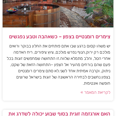
צימרים רומנטיים בצפון – כשאהבה וטבע נפגשים
יש משהו קסום ברגע שבו אתם פותחים את החלון בבוקר ורואים
מולכם רק ירוק.הנוף נפרש מולכם, ציוץ ציפורים, ריח האדמה
אחרי הטל, והלב מתמלא שלווה.זו התחושה שמחפשים זוגות בכל
פעם שהם בורחים מהעיר אל הצפון –התחושה הזאת של שקט,
ניתוק, וקרבה אמיתית אחד לשני.לא סתם צימרים רומנטיים
בצפון נחשבים לבחירה הראשונה של זוגות בישראל שרוצים
חופשה אינטימית.
לקריאת המאמר »
האם אורגזמה זוגית בסוף שבוע יכולה לשדרג את