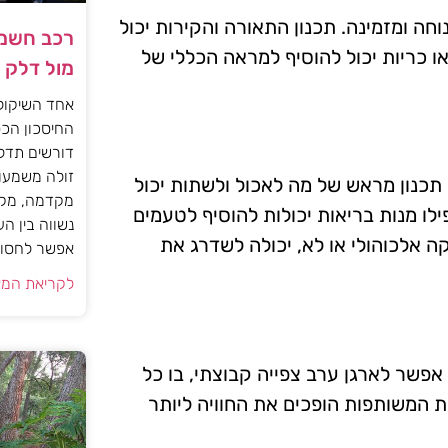
וחה ומזמינה. תכנון התאורה והקירות יכול
רכב חשמל
ו כריות יכול להוסיף למראה הכללי של
מול דלק
אחד השיקול
החיסכון הכס
דורשים תדל
זולה משמעות
 תכנון מראש של מה לאכול ולשתות יכול
מקדמה, מקב
לו מנות בריאות יכולות להוסיף לטעמים
נשווה בין ה
 אלכוהולי או לא, יכולה לשדרג את
אפשר לחסוך
לקריאת המא
 אפשר לארגן ערב צפייה קבוצתי, בו כל
 המשותפות הופכים את החוויה ליותר