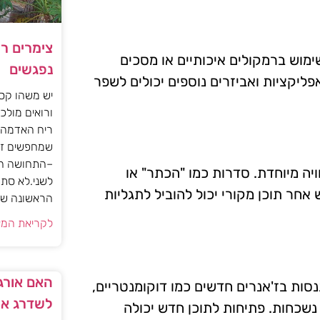
צימרים ר
ימוש ברמקולים איכותיים או מסכים
נפגשים
פליקציות ואביזרים נוספים יכולים לשפר
יש משהו קסו
ורואים מולכם
ריח האדמה 
שמחפשים זו
–התחושה הז
ויה מיוחדת. סדרות כמו "הכתר" או
לשני.לא סתם
 אחר תוכן מקורי יכול להוביל לתגליות
הראשונה של 
לקריאת המא
האם אורגז
סות בז'אנרים חדשים כמו דוקומנטריים,
לשדרג את
 נשכחות. פתיחות לתוכן חדש יכולה