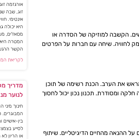
אורגזמה זוג
זוג, שבה שנ
אינטימי. חוו
היא יכולה ג
ושים. הקשבה למוזיקה של הסדרה או
מסאז'ים, מש
המטרה היא ל
ומק לחוויה. שיחה עם חברות על הפרטים
הקשר הרגשי ו
לקריאת המא
מראש את הערב. הכנת רשימה של תוכן
מדריך מקצ
ה חלקה ומסודרת. תכנון נכון יכול לחסוך
לנוער מנ
חינוך מיני ה
המבוגרים. ה
בין-אישיים ו
לסייע בצמצו
ם על ההנאה מהחיים הדיגיטליים. שיתוף
או הריון לא