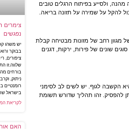
ה מהנה, ולסייע בפיתוח הרגלים טובים
ול להקל על שמירה על תזונה בריאה.
צימרים ר
נפגשים
של מגוון רחב של מזונות מבטיחה קבלת
יש משהו קס
וגים שונים של פירות, ירקות, דגנים
בבוקר ורואי
ציפורים, ר
שלווה.זו ה
בורחים מהע
ניתוק, וקר
א הקשבה לגוף. יש לשים לב לסימני
רומנטיים ב
בישראל שרו
יתן להפסיק. זהו תהליך שדורש תשומת
לקריאת המ
האם אורג