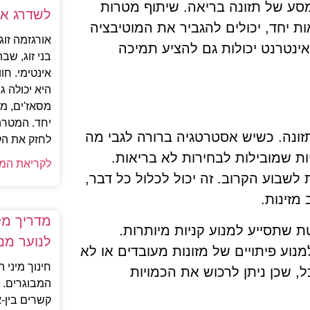
ע של תזונה בריאה. שיתוף מטרות
לשדרג א
ת יחד, יכולים להגביר את המוטיבציה
אורגזמה זו
אינטרנט יכולות גם להציע תמיכה
בני זוג, שב
אינטימי. חוו
היא יכולה 
מסאז'ים, מ
יחד. המטרה 
זונה. כשיש אסטרטגיה ברורה לגבי מה
לחזק את הקש
ות שמובילות לבחירות לא בריאות.
לקריאת המ
לשבוע הקרוב. זה יכול לכלול כל דבר,
מזינות.
מדריך מקצ
ת שתסייע למנוע קניות מיותרות.
לנוער מנ
נוע פיתויים של מזונות מעובדים או לא
חינוך מיני ה
, שכן ניתן לרכוש את הכמויות
המבוגרים. 
קשרים בין-א