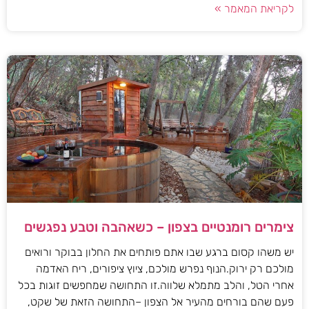
לקריאת המאמר »
צימרים רומנטיים בצפון – כשאהבה וטבע נפגשים
יש משהו קסום ברגע שבו אתם פותחים את החלון בבוקר ורואים
מולכם רק ירוק.הנוף נפרש מולכם, ציוץ ציפורים, ריח האדמה
אחרי הטל, והלב מתמלא שלווה.זו התחושה שמחפשים זוגות בכל
פעם שהם בורחים מהעיר אל הצפון –התחושה הזאת של שקט,