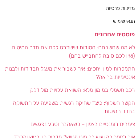
מדיניות פרטיות
תנאי שימוש
פוסטים אחרונים
לא מה שחשבתם: הסודות שישדרגו לכם את חדר המיטות
(ואין לכם סיבה להתבייש בהם)
התמכרות למין ויחסים: איך לשבור את מעגל הבדידות ולבנות
אינטימיות בריאה?
רכב חשמלי במימון מלא: השוואת עלויות מול דלק
הקשר השקוף: כיצד שחיקה רגשית משפיעה על התשוקה
בחדר המיטות
צימרים רומנטיים בצפון – כשאהבה וטבע נפגשים
איך לספר לה שיש לך פוט פטיש? מדריך כן, רגיש ומכבד