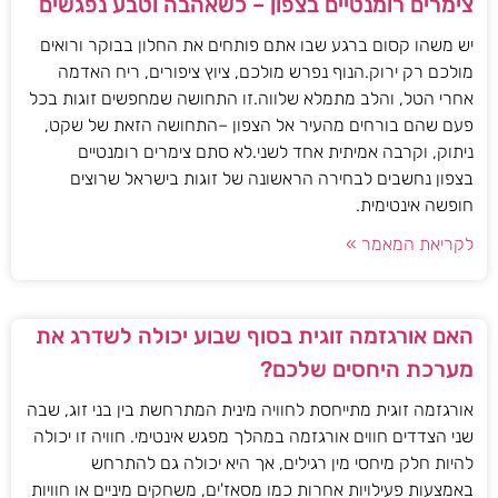
צימרים רומנטיים בצפון – כשאהבה וטבע נפגשים
יש משהו קסום ברגע שבו אתם פותחים את החלון בבוקר ורואים
מולכם רק ירוק.הנוף נפרש מולכם, ציוץ ציפורים, ריח האדמה
אחרי הטל, והלב מתמלא שלווה.זו התחושה שמחפשים זוגות בכל
פעם שהם בורחים מהעיר אל הצפון –התחושה הזאת של שקט,
ניתוק, וקרבה אמיתית אחד לשני.לא סתם צימרים רומנטיים
בצפון נחשבים לבחירה הראשונה של זוגות בישראל שרוצים
חופשה אינטימית.
לקריאת המאמר »
האם אורגזמה זוגית בסוף שבוע יכולה לשדרג את
מערכת היחסים שלכם?
אורגזמה זוגית מתייחסת לחוויה מינית המתרחשת בין בני זוג, שבה
שני הצדדים חווים אורגזמה במהלך מפגש אינטימי. חוויה זו יכולה
להיות חלק מיחסי מין רגילים, אך היא יכולה גם להתרחש
באמצעות פעילויות אחרות כמו מסאז'ים, משחקים מיניים או חוויות