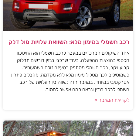
רכב חשמלי במימון מלא: השוואת עלויות מול דלק
אחד השיקולים המרכזיים במעבר לרכב חשמלי הוא החיסכון
הכספי בהוצאות ההפעלה. בעוד שרכבי בנזין דורשים תדלוק
קבוע ויקר, רכב חשמלי מסתפק בטעינה זולה משמעותית.
כשמוסיפים לכך מסלול מימון מלא ללא מקדמה, מקבלים פתרון
אטרקטיבי במיוחד. במאמר הזה נשווה בין העלויות של רכב
חשמלי לרכב בנזין ונראה כמה אפשר לחסוך.
לקריאת המאמר »