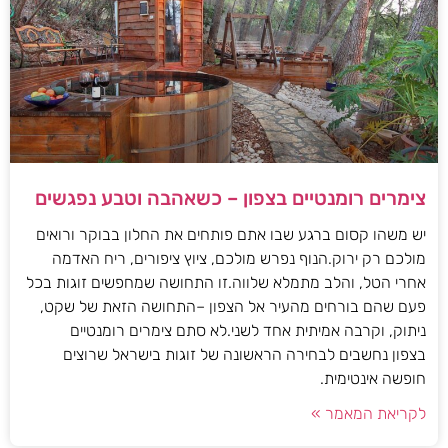
צימרים רומנטיים בצפון – כשאהבה וטבע נפגשים
יש משהו קסום ברגע שבו אתם פותחים את החלון בבוקר ורואים
מולכם רק ירוק.הנוף נפרש מולכם, ציוץ ציפורים, ריח האדמה
אחרי הטל, והלב מתמלא שלווה.זו התחושה שמחפשים זוגות בכל
פעם שהם בורחים מהעיר אל הצפון –התחושה הזאת של שקט,
ניתוק, וקרבה אמיתית אחד לשני.לא סתם צימרים רומנטיים
בצפון נחשבים לבחירה הראשונה של זוגות בישראל שרוצים
חופשה אינטימית.
לקריאת המאמר »