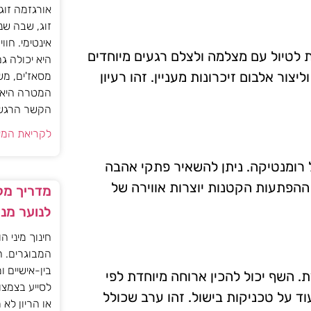
אורגזמה זוג
זוג, שבה שנ
אינטימי. חוו
את לטיול עם מצלמה ולצלם רגעים מיוחדים
היא יכולה ג
צור אלבום זיכרונות מעניין. זהו רעיון
מסאז'ים, מש
המטרה היא ל
הקשר הרגשי ו
לקריאת המא
 רומנטיקה. ניתן להשאיר פתקי אהבה
 ההפתעות הקטנות יוצרות אווירה של
מדריך מקצ
לנוער מנ
חינוך מיני ה
המבוגרים. ה
בין-אישיים ו
. השף יכול להכין ארוחה מיוחדת לפי
לסייע בצמצו
ד על טכניקות בישול. זהו ערב שכולל
או הריון לא