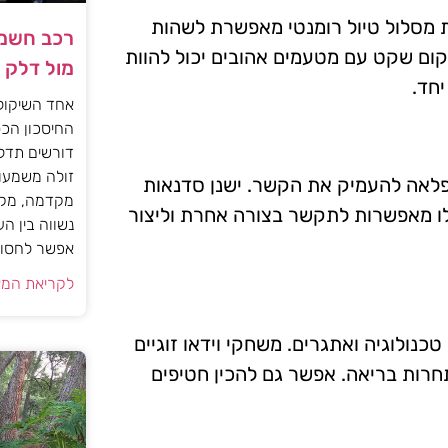
רת מסלול טיול רומנטי מאפשרת לשהות
רכב חשמל
מקום שקט עם מטעמים אהובים יכול להוות
מול דלק
יחד.
אחד השיקול
החיסכון הכס
דורשים תדל
זולה משמעות
פלאה להעמיק את הקשר. ישנן סדנאות
מקדמה, מקב
 אלו מאפשרות לתקשר בצורה אחרת וליצור
נשווה בין ה
אפשר לחסוך
לקריאת המא
טכנולוגיה ואתגרים. משחקי וידאו זוגיים
חרות בריאה. אפשר גם להכין חטיפים