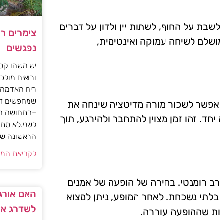
לשבת על החוף, לשתות יין ולדון על דברים
צימרים ר
מושלם לשיחה עמוקה ואינטימית,
נפגשים
יש משהו קסו
ורואים מולכם
ריח האדמה 
שמחפשים זו
. אפשר לשכור מורה מדיטציה שינחה את
–התחושה הז
חד. זהו זמן מצוין להתחבר ולהירגע, תוך
לשני.לא סתם
הראשונה של 
לקריאת המא
ערב רומנטי. בחירה של הופעה של אמנים
האם אורגז
 בלתי נשכחת. לאחר המופע, ניתן למצוא
לשדרג את
ת שההופעה עוררה.