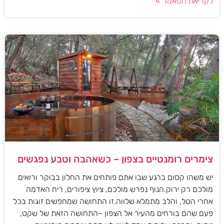
לקריאת המאמר »
צימרים רומנטיים בצפון – כשאהבה וטבע נפגשים
יש משהו קסום ברגע שבו אתם פותחים את החלון בבוקר ורואים
מולכם רק ירוק.הנוף נפרש מולכם, ציוץ ציפורים, ריח האדמה
אחרי הטל, והלב מתמלא שלווה.זו התחושה שמחפשים זוגות בכל
פעם שהם בורחים מהעיר אל הצפון –התחושה הזאת של שקט,