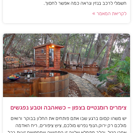
חשמלי לרכב בנזין ונראה כמה אפשר לחסוך.
לקריאת המאמר »
צימרים רומנטיים בצפון – כשאהבה וטבע נפגשים
יש משהו קסום ברגע שבו אתם פותחים את החלון בבוקר ורואים
מולכם רק ירוק.הנוף נפרש מולכם, ציוץ ציפורים, ריח האדמה
אחרי הטל, והלב מתמלא שלווה.זו התחושה שמחפשים זוגות בכל